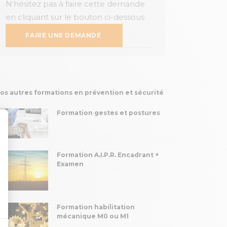
N'hésitez pas à faire cette demande
en cliquant sur le bouton ci-dessous
FAIRE UNE DEMANDE
os autres formations en prévention et sécurité
Formation gestes et postures
t : Personnalisez vos Options
Formation A.I.P.R. Encadrant +
Examen
Formation habilitation
mécanique M0 ou M1