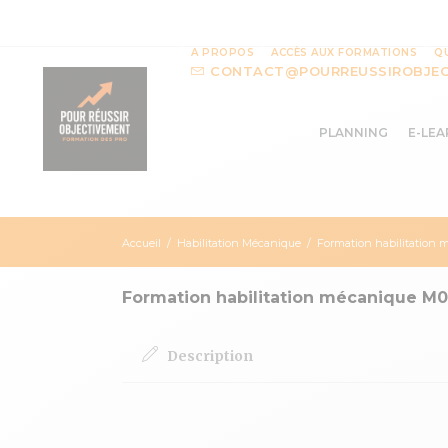
A PROPOS
ACCÈS AUX FORMATIONS
Q
CONTACT@POURREUSSIROBJEC
PLANNING
E-LEA
Accueil
/
Habilitation Mécanique
/
Formation habilitation
Formation habilitation mécanique M0
Description